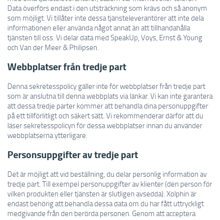
Data överförs endast i den utsträckning som krävs och så anonym
som möjligt. Vi tillåter inte dessa tjänsteleverantörer att inte dela
informationen eller använda något annat än att tillhandahålla
tjänsten till oss. Vi delar data med SpeakUp, Voys, Ernst & Young
och Van der Meer & Philipsen.
Webbplatser från tredje part
Denna sekretesspolicy gäller inte för webbplatser från tredje part
som är anslutna till denna webbplats via länkar. Vi kan inte garantera
att dessa tredje parter kommer att behandla dina personuppgifter
på ett tillförlitligt och säkert sätt. Vi rekommenderar därför att du
läser sekretesspolicyn för dessa webbplatser innan du använder
webbplatserna ytterligare.
Personsuppgifter av tredje part
Det är möjligt att vid beställning, du delar personlig information av
tredje part. Till exempel personuppgifter av klienter (den person för
vilken produkten eller tjänsten är slutligen avsedda). Xolphin är
endast behörig att behandla dessa data om du har fått uttryckligt
medgivande från den berörda personen. Genom att acceptera