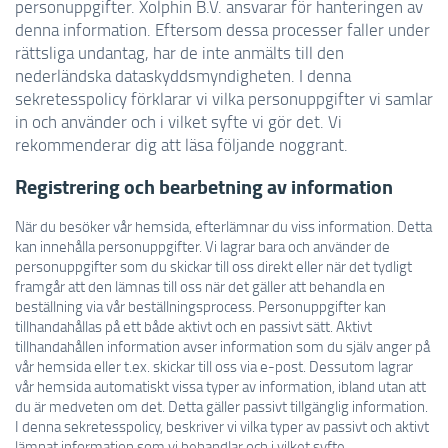
personuppgifter. Xolphin B.V. ansvarar för hanteringen av
denna information. Eftersom dessa processer faller under
rättsliga undantag, har de inte anmälts till den
nederländska dataskyddsmyndigheten. I denna
sekretesspolicy förklarar vi vilka personuppgifter vi samlar
in och använder och i vilket syfte vi gör det. Vi
rekommenderar dig att läsa följande noggrant.
Registrering och bearbetning av information
När du besöker vår hemsida, efterlämnar du viss information. Detta
kan innehålla personuppgifter. Vi lagrar bara och använder de
personuppgifter som du skickar till oss direkt eller när det tydligt
framgår att den lämnas till oss när det gäller att behandla en
beställning via vår beställningsprocess. Personuppgifter kan
tillhandahållas på ett både aktivt och en passivt sätt. Aktivt
tillhandahållen information avser information som du själv anger på
vår hemsida eller t.ex. skickar till oss via e-post. Dessutom lagrar
vår hemsida automatiskt vissa typer av information, ibland utan att
du är medveten om det. Detta gäller passivt tillgänglig information.
I denna sekretesspolicy, beskriver vi vilka typer av passivt och aktivt
lämnat information som vi behandlar och i vilket syfte.