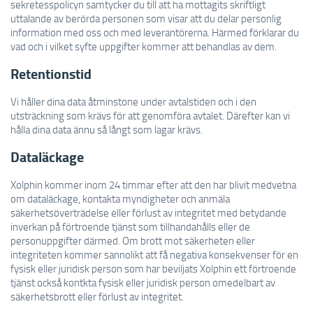
sekretesspolicyn samtycker du till att ha mottagits skriftligt
uttalande av berörda personen som visar att du delar personlig
information med oss och med leverantörerna. Härmed förklarar du
vad och i vilket syfte uppgifter kommer att behandlas av dem.
Retentionstid
Vi håller dina data åtminstone under avtalstiden och i den
utsträckning som krävs för att genomföra avtalet. Därefter kan vi
hålla dina data ännu så långt som lagar krävs.
Dataläckage
Xolphin kommer inom 24 timmar efter att den har blivit medvetna
om dataläckage, kontakta myndigheter och anmäla
säkerhetsöverträdelse eller förlust av integritet med betydande
inverkan på förtroende tjänst som tillhandahålls eller de
personuppgifter därmed. Om brott mot säkerheten eller
integriteten kommer sannolikt att få negativa konsekvenser för en
fysisk eller juridisk person som har beviljats Xolphin ett förtroende
tjänst också kontkta fysisk eller juridisk person omedelbart av
säkerhetsbrott eller förlust av integritet.