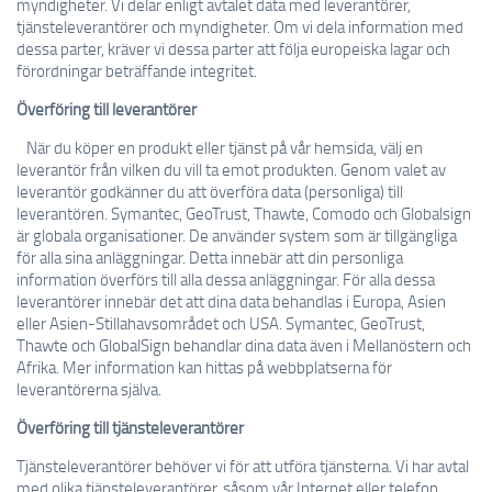
myndigheter. Vi delar enligt avtalet data med leverantörer,
tjänsteleverantörer och myndigheter. Om vi dela information med
dessa parter, kräver vi dessa parter att följa europeiska lagar och
förordningar beträffande integritet.
Överföring till leverantörer
När du köper en produkt eller tjänst på vår hemsida, välj en
leverantör från vilken du vill ta emot produkten. Genom valet av
leverantör godkänner du att överföra data (personliga) till
leverantören. Symantec, GeoTrust, Thawte, Comodo och Globalsign
är globala organisationer. De använder system som är tillgängliga
för alla sina anläggningar. Detta innebär att din personliga
information överförs till alla dessa anläggningar. För alla dessa
leverantörer innebär det att dina data behandlas i Europa, Asien
eller Asien-Stillahavsområdet och USA. Symantec, GeoTrust,
Thawte och GlobalSign behandlar dina data även i Mellanöstern och
Afrika. Mer information kan hittas på webbplatserna för
leverantörerna själva.
Överföring till tjänsteleverantörer
Tjänsteleverantörer behöver vi för att utföra tjänsterna. Vi har avtal
med olika tjänsteleverantörer, såsom vår Internet eller telefon.