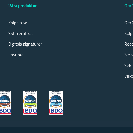
Våra produkter
Om X
Xolphin.se
Om X
SSL-certifikat
Xolp
Digitala signaturer
Rece
Ensured
Skri
Sekr
Vill