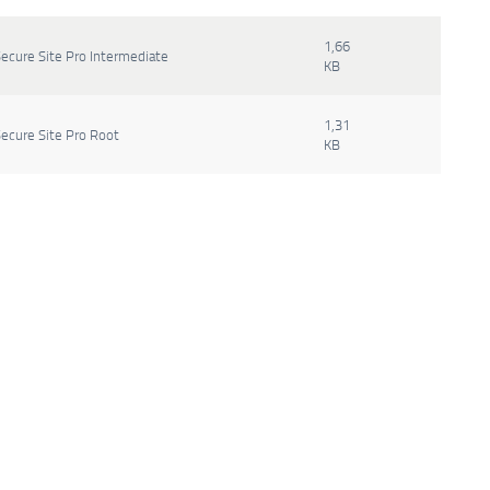
1,66
Secure Site Pro Intermediate
KB
1,31
Secure Site Pro Root
KB