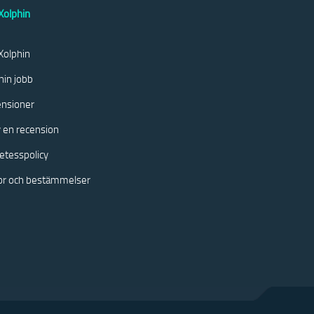
olphin
olphin
hin jobb
nsioner
v en recension
etesspolicy
kor och bestämmelser