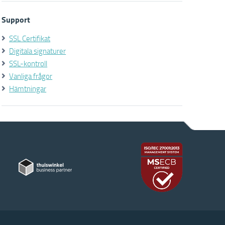
Support
SSL Certifikat
Digitala signaturer
SSL-kontroll
Vanliga frågor
Hämtningar