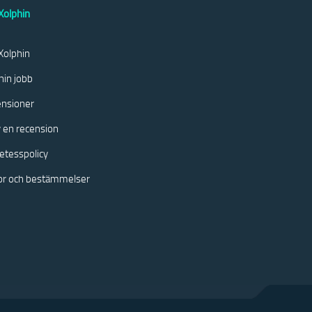
olphin
olphin
hin jobb
nsioner
v en recension
etesspolicy
kor och bestämmelser