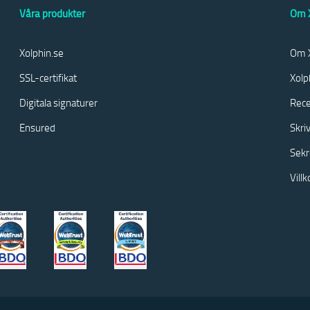
Våra produkter
Om X
Xolphin.se
Om X
SSL-certifikat
Xolp
Digitala signaturer
Rece
Ensured
Skri
Sekr
Vill