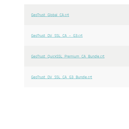
GeoTrust_Global_CA.crt
GeoTrust_DV_SSL_CA_-_G3.crt
GeoTrust_QuickSSL_Premium_CA_Bundle.crt
GeoTrust_DV_SSL_CA_G3_Bundle.crt