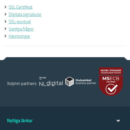
SSL Certifikat
Digitala signaturer
SSL-kontroll
Vanliga frågor
Hämtningar
Xolphin partners
Nyttiga länkar