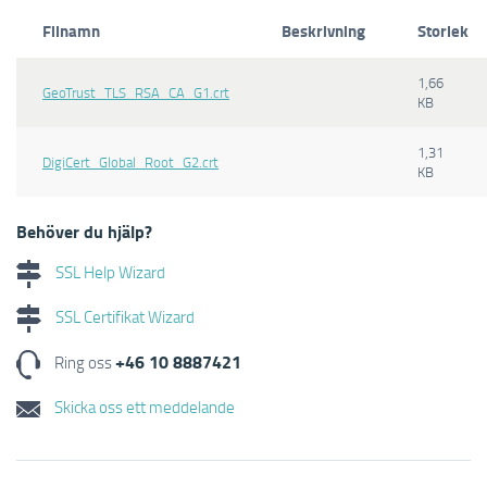
Filnamn
Beskrivning
Storlek
1,66
GeoTrust_TLS_RSA_CA_G1.crt
KB
1,31
DigiCert_Global_Root_G2.crt
KB
Behöver du hjälp?
SSL Help Wizard
SSL Certifikat Wizard
+46 10 8887421
Ring oss
Skicka oss ett meddelande