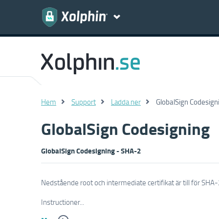
Hem
Support
Ladda ner
GlobalSign Codesign
GlobalSign Codesigning
GlobalSign Codesigning - SHA-2
Nedstående root och intermediate certifikat är till för SHA-
Instructioner...