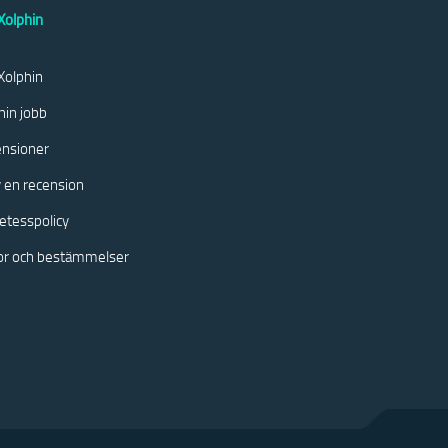
olphin
olphin
hin jobb
nsioner
v en recension
etesspolicy
kor och bestämmelser