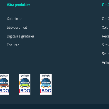
Våra produkter
Om X
Xolphin.se
Om X
SSL-certifikat
Xolp
Digitala signaturer
Rece
Ensured
Skri
Sekr
Vill