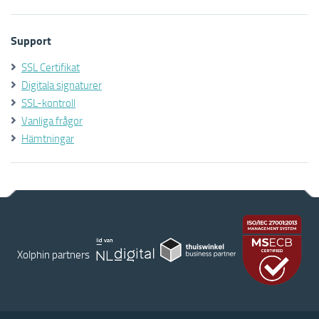
Support
SSL Certifikat
Digitala signaturer
SSL-kontroll
Vanliga frågor
Hämtningar
Xolphin partners