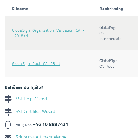
Filnamn
Beskrivning
GlobalSign
GlobalSign_Organization_Validation_CA_-
OV
_2018.crt
Intermediate
GlobalSign
GlobalSign_Root_CA_R3.crt
OV Root
Behöver du hjälp?
SSL Help Wizard
SSL Certifikat Wizard
+46 10 8887421
Ring oss
Skicka oss ett meddelande