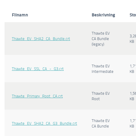
Filnamn
Beskrivning
Sto
Thawte EV
3,2
Thawte_EV_SHA2_CA_Bundle.crt
CA Bundle
KB
(legacy)
Thawte EV
1,7
Thawte_EV_SSL_CA_-_G3.crt
Intermediate
KB
Thawte EV
1,5
Thawte_Primary_Root_CA.crt
Root
KB
Thawte EV
1,7
Thawte_EV_SHA2_CA_G3_Bundle.crt
CA Bundle
KB