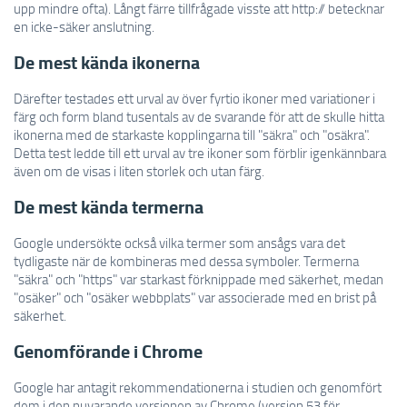
upp mindre ofta). Långt färre tillfrågade visste att http:// betecknar
en icke-säker anslutning.
De mest kända ikonerna
Därefter testades ett urval av över fyrtio ikoner med variationer i
färg och form bland tusentals av de svarande för att de skulle hitta
ikonerna med de starkaste kopplingarna till "säkra" och "osäkra".
Detta test ledde till ett urval av tre ikoner som förblir igenkännbara
även om de visas i liten storlek och utan färg.
De mest kända termerna
Google undersökte också vilka termer som ansågs vara det
tydligaste när de kombineras med dessa symboler. Termerna
"säkra" och "https" var starkast förknippade med säkerhet, medan
"osäker" och "osäker webbplats" var associerade med en brist på
säkerhet.
Genomförande i Chrome
Google har antagit rekommendationerna i studien och genomfört
dem i den nuvarande versionen av Chrome (version 53 för