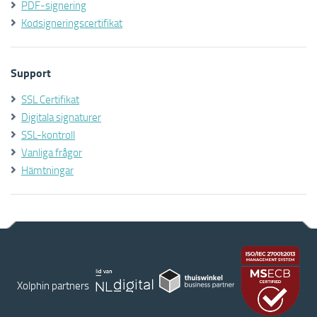
PDF-signering
Kodsigneringscertifikat
Support
SSL Certifikat
Digitala signaturer
SSL-kontroll
Vanliga frågor
Hämtningar
Xolphin partners