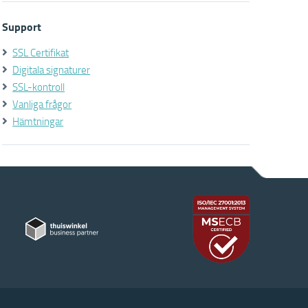
Support
SSL Certifikat
Digitala signaturer
SSL-kontroll
Vanliga frågor
Hämtningar