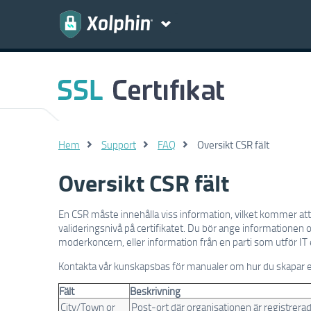
Hem
Support
FAQ
Oversikt CSR fält
Oversikt CSR fält
En CSR måste innehålla viss information, vilket kommer att 
valideringsnivå på certifikatet. Du bör ange informationen o
moderkoncern, eller information från en parti som utför IT
Kontakta vår kunskapsbas för manualer om hur du skapar 
Fält
Beskrivning
City/Town or
Post-ort där organisationen är registrera