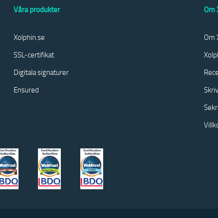
Våra produkter
Om X
Xolphin.se
Om X
SSL-certifikat
Xolp
Digitala signaturer
Rece
Ensured
Skri
Sekr
Vill