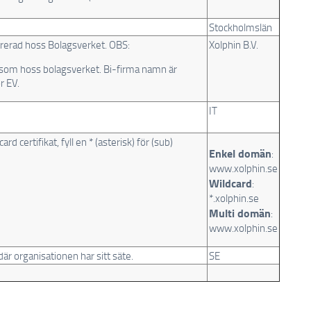
Stockholmslän
trerad hoss Bolagsverket. OBS:
Xolphin B.V.
som hoss bolagsverket. Bi-firma namn är
ör EV.
IT
 certifikat, fyll en * (asterisk) för (sub)
Enkel domän
:
www.xolphin.se
Wildcard
:
*.xolphin.se
Multi domän
:
www.xolphin.se
är organisationen har sitt säte.
SE