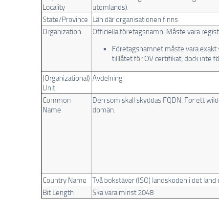
Locality
utomlands).
State/Province
Län där organisationen finns
Organization
Officiella företagsnamn. Måste vara regis
Företagsnamnet måste vara exakt 
tilllåtet för OV certifikat, dock inte f
(Organizational)
Avdelning
Unit
Common
Den som skall skyddas FQDN. För ett wildcard
Name
domän.
Country Name
Två bokstäver (ISO) landskoden i det land d
Bit Length
Ska vara minst 2048