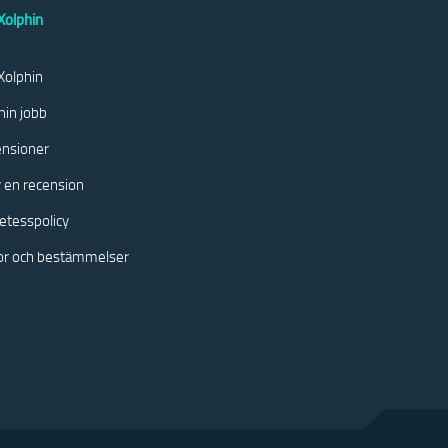
olphin
olphin
hin jobb
nsioner
v en recension
etesspolicy
kor och bestämmelser