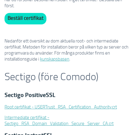
först
.
Beställ certifikat
Nedanför ett översikt av dom aktuella root- och intermediate
certifikat.
Metoden för
installation
beror på vilken typ
av server
och
programvara du använder. För
många produkter
finns
en
installationsguide
i
kunskapsbasen
.
Sectigo (
före
Comodo)
Sectigo PositiveSSL
Root certifikat
- USERTrust_RSA_Certification_Authority.crt
Intermediate certifikat
-
Sectigo_RSA_Domain_Validation_Secure_Server_CA.crt