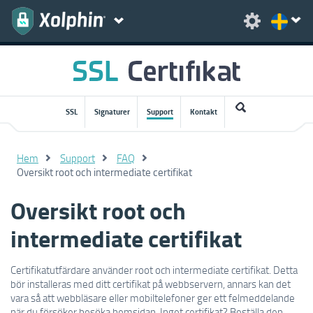
SSL
Signaturer
Support
Kontakt
Hem
Support
FAQ
Oversikt root och intermediate certifikat
Oversikt root och
intermediate certifikat
Certifikatutfärdare använder root och intermediate certifikat.
Detta
bör installeras
med ditt
certifikat på
webbservern
,
annars
kan det
vara så att
webbläsare
eller mobiltelefoner
ger
ett felmeddelande
när du försöker besöka hemsidan
.
Inget certifikat
?
Beställa
den