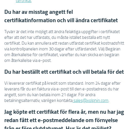
certifikat
Du har av misstag angett fel
certifikatinformation och vill ändra certifikatet
Tyvärr är det inte möjligt att ändra felaktiga uppgifter i certifikatet
efter att det har utfärdats, du måste istället beställa ett nytt
certifikat. Du kan annullera ett redan utfärdat certifikat kostnadsfritt
via kontrollpanelen inom 30 dagar efter utfärdandet. Välj Begäran
om återkallelse för certifikatet, varefter du kan skicka en begäran
om återkallelse via e-post.
Du har beställt ett certifikat och vill betala för det
Vi levererar certifikat på kredit som standard. Inom 24 dagar efter
leverans får du en faktura via e-post till den e-postadress du har
angett, som du kan betala inom 21 dagar. För andra
betalningsalternativ, vänligen kontakta
sales@xolphin.com
.
Jag köpte ett certifikat för flera år, men nu har jag
redan fått ett e-postmeddelande om förnyelse
från er före slutdatumet. Hur är det möjligt?