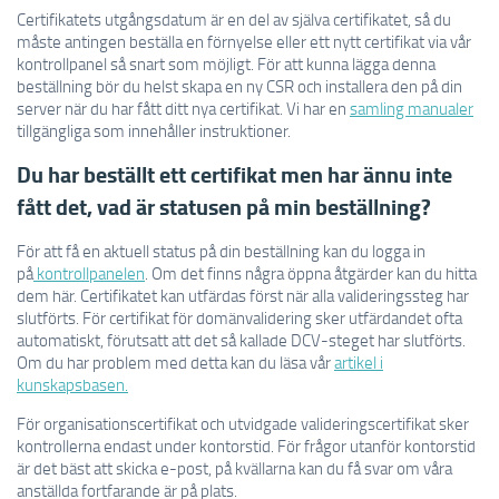
Certifikatets utgångsdatum är en del av själva certifikatet, så du
måste antingen beställa en förnyelse eller ett nytt certifikat via vår
kontrollpanel så snart som möjligt. För att kunna lägga denna
beställning bör du helst skapa en ny CSR och installera den på din
server när du har fått ditt nya certifikat. Vi har en
samling manualer
tillgängliga som innehåller instruktioner.
Du har beställt ett certifikat men har ännu inte
fått det, vad är statusen på min beställning?
För att få en aktuell status på din beställning kan du logga in
på
kontrollpanelen
. Om det finns några öppna åtgärder kan du hitta
dem här. Certifikatet kan utfärdas först när alla valideringssteg har
slutförts. För certifikat för domänvalidering sker utfärdandet ofta
automatiskt, förutsatt att det så kallade DCV-steget har slutförts.
Om du har problem med detta kan du läsa vår
artikel i
kunskapsbasen.
För organisationscertifikat och utvidgade valideringscertifikat sker
kontrollerna endast under kontorstid. För frågor utanför kontorstid
är det bäst att skicka e-post, på kvällarna kan du få svar om våra
anställda fortfarande är på plats.