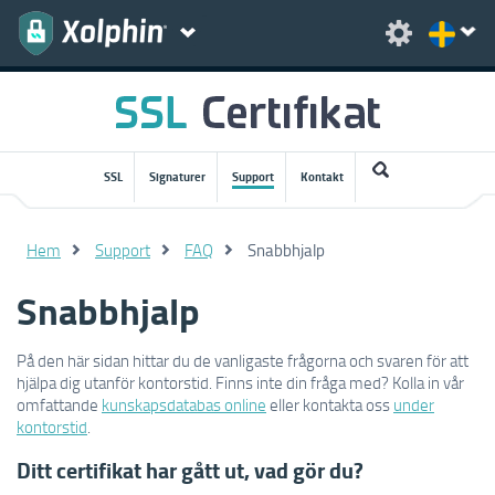
SSL
Signaturer
Support
Kontakt
Hem
Support
FAQ
Snabbhjalp
Snabbhjalp
På den här sidan hittar du de vanligaste frågorna och svaren för att
hjälpa dig utanför kontorstid. Finns inte din fråga med? Kolla in vår
omfattande
kunskapsdatabas online
eller kontakta oss
under
kontorstid
.
Ditt certifikat har gått ut, vad gör du?