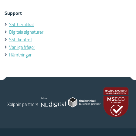
Support
SSL Certifikat
Digitala signaturer
SSL-kontroll
Vanliga frågor
Hämtningar
Xolphin partners