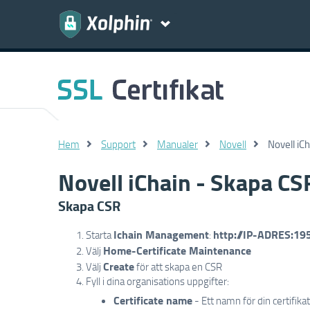
Hem
Support
Manualer
Novell
Novell iC
Novell iChain - Skapa CS
Skapa CSR
Ichain Management
http://IP-ADRES:19
Starta
:
Home-Certificate Maintenance
Välj
Create
Välj
för att skapa en CSR
Fyll i dina organisations uppgifter:
Certificate name
- Ett namn för din certifik