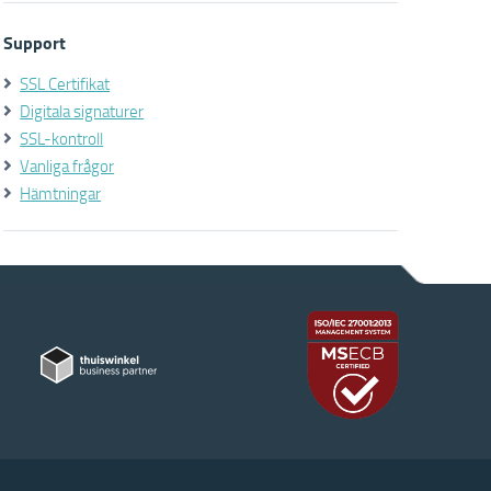
Support
SSL Certifikat
Digitala signaturer
SSL-kontroll
Vanliga frågor
Hämtningar