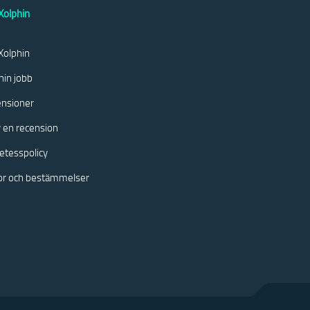
olphin
olphin
hin jobb
nsioner
v en recension
etesspolicy
kor och bestämmelser