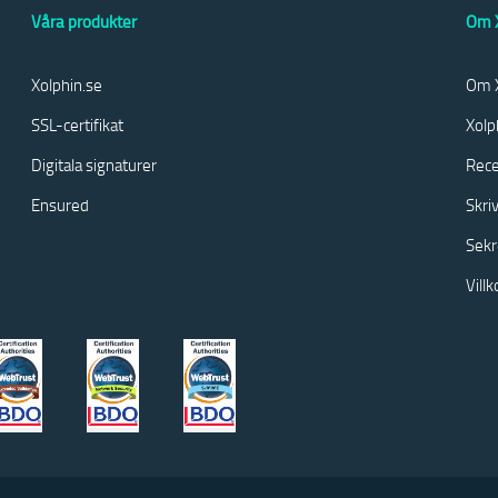
Våra produkter
Om X
Xolphin.se
Om X
SSL-certifikat
Xolp
Digitala signaturer
Rece
Ensured
Skri
Sekr
Vill