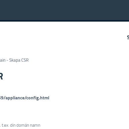
hain - Skapa CSR
R
59/appliance/config.html
at. t.ex. din domän namn