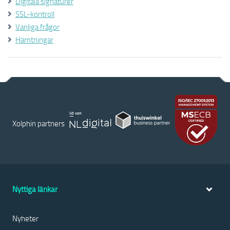
Digitala signaturer
SSL-kontroll
Vanliga frågor
Hämtningar
Xolphin partners
Nyttiga länkar
Nyheter