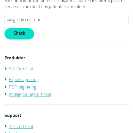
SSLCheck kontrollerar om certifikatet är korrekt installerat på din
server och om det finns potentiella problem.
Produkter
SSL Certifikat
E-postsignering
PDF-signering
Kodsigneringscertifikat
Support
SSL Certifikat