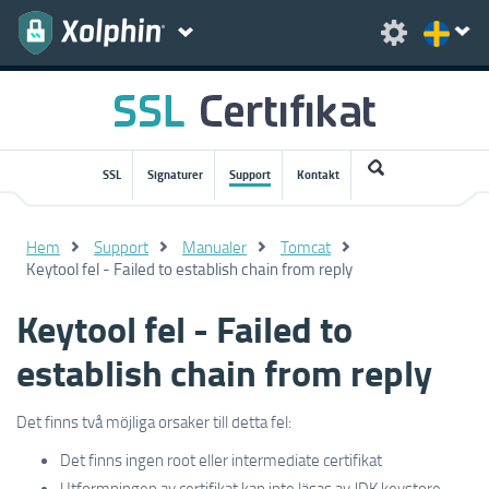
SSL
Signaturer
Support
Kontakt
Hem
Support
Manualer
Tomcat
Keytool fel - Failed to establish chain from reply
Keytool fel - Failed to
establish chain from reply
Det finns
två
möjliga orsaker till
detta fel
:
Det finns ingen
root eller intermediate certifikat
Utformningen av
certifikat kan
inte läsas av
JDK
keystore