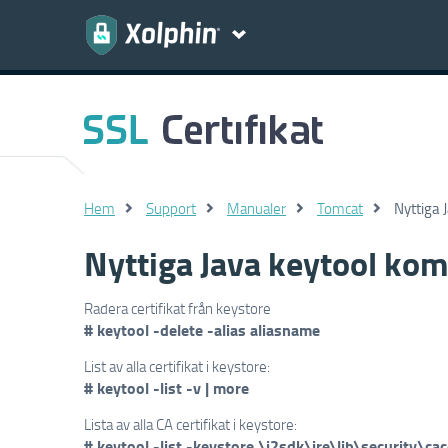
Hem
Support
Manualer
Tomcat
Nyttiga
Nyttiga Java keytool k
Radera certifikat från keystore
# keytool -delete -alias aliasname
List av alla certifikat i keystore:
# keytool -list -v | more
Lista av alla CA certifikat i keystore:
# keytool -list -keystore \j2sdk\jre\lib\security\cac