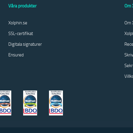
Våra produkter
Om X
Xolphin.se
Om X
SSL-certifikat
Xolp
Digitala signaturer
Rece
Ensured
Skri
Sekr
Vill