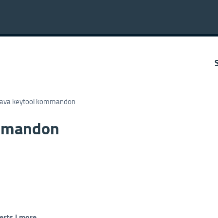
 Java keytool kommandon
ommandon
erts | more