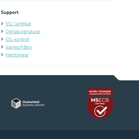
Support
SSL Certifikat
Digitala signaturer
SSL-kontroll
Vanliga frågor
Hämtningar