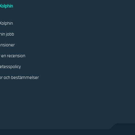
olphin
olphin
hin jobb
nsioner
v en recension
etesspolicy
kor och bestämmelser