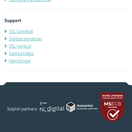
Support
SSL Certifikat
Digitala signaturer
SSL-kontroll
Vanliga frågor
Hämtningar
Xolphin partners