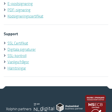
E-postsignering
PDF-signering
Kodsigneringscertifikat
Support
SSL Certifikat
Digitala signaturer
SSL-kontroll
Vanliga frågor
Hämtningar
Xolphin partners