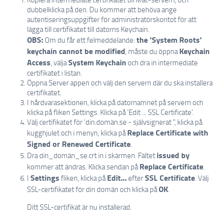
dubbelklicka på den. Du kommer att behöva ange
autentiseringsuppgifter för administratörskontot för att
lägga till certifikatet till datorns Keychain.
OBS:
the 'System Roots'
Om du får ett felmeddelande:
keychain cannot be modified
Keychain
, måste du öppna
Access
System Keychain
, välja
och dra in intermediate
certifikatet i listan.
Öppna Server appen och välj den servern där du ska installera
certifikatet.
I hårdvarasektionen, klicka på datornamnet på servern och
klicka på fliken Settings. Klicka på 'Edit ... SSL Certificate'.
Välj certifikatet för 'din.domän.se - självsignerat ", klicka på
Replace Certificate with
kugghjulet och i menyn, klicka på
Signed or Renewed Certificate
.
issued by
Dra din_domän_se.crt in i skärmen. Fältet
Replace Certificate
kommer att ändras. Klicka sendan på
.
Settings
Edit…
SSL Certificate
I
fliken, klicka på
efter
. Välj
OK
SSL-certifikatet för din domän och klicka på
.
Ditt SSL-certifikat är nu installerad.