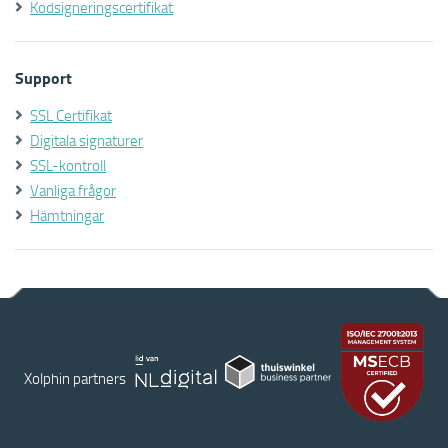
Kodsigneringscertifikat
Support
SSL Certifikat
Digitala signaturer
SSL-kontroll
Vanliga frågor
Hämtningar
Xolphin partners