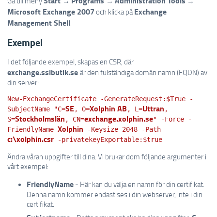
Start
Programs
Administration Tools
Gå till meny
→
→
→
Microsoft Exchange 2007
Exchange
och klicka på
Management Shell
.
Exempel
I det följande exempel, skapas en CSR, där
exchange.sslbutik.se
är den fulständiga domän namn (FQDN) av
din server:
New-ExchangeCertificate -GenerateRequest:$True -
SE
Xolphin AB
Uttran
SubjectName "C=
, O=
, L=
,
Stockholmslän
exchange.xolphin.se
S=
, CN=
" -Force -
Xolphin
FriendlyName
-Keysize 2048 -Path
c:\xolphin.csr
-privatekeyExportable:$true
Ändra våran uppgifter till dina. Vi brukar dom följande argumenter i
vårt exempel:
FriendlyName
- Här kan du välja en namn för din certifikat.
Denna namn kommer endast ses i din webserver, inte i din
certifikat.