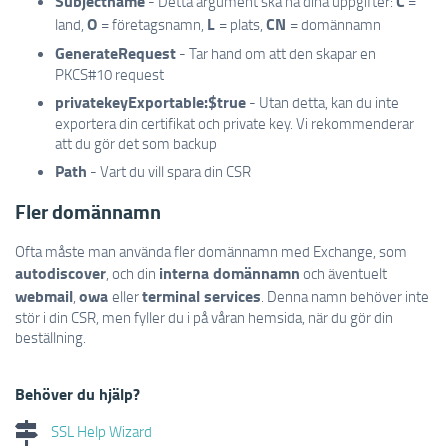
Subjectname
C
- Detta argument ska ha dina uppgifter:
=
O
L
CN
land,
= företagsnamn,
= plats,
= domännamn
GenerateRequest
- Tar hand om att den skapar en
PKCS#10 request
privatekeyExportable:$true
- Utan detta, kan du inte
exportera din certifikat och private key. Vi rekommenderar
att du gör det som backup
Path
- Vart du vill spara din CSR
Fler domännamn
Ofta måste man använda fler domännamn med Exchange, som
autodiscover
interna domännamn
, och din
och äventuelt
webmail
owa
terminal services
,
eller
. Denna namn behöver inte
stör i din CSR, men fyller du i på våran hemsida, när du gör din
beställning.
Behöver du hjälp?
SSL Help Wizard